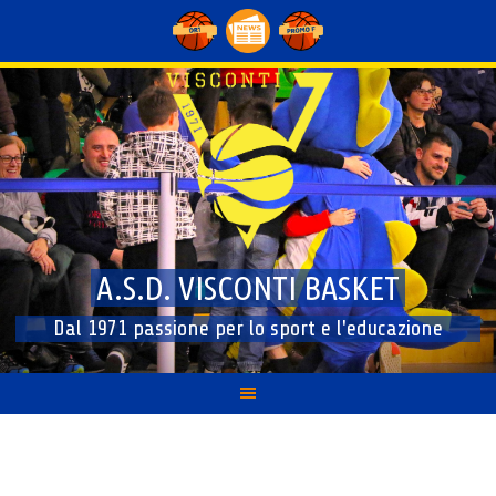
Skip
to
content
A.S.D. VISCONTI BASKET
Dal 1971 passione per lo sport e l'educazione