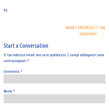
Senza categoria
by
Post
BASKET SPECIALIST 7: CHE
SUCCESSO!!!
→
navigation
Start a Conversation
Il tuo indirizzo email non sarà pubblicato.
I campi obbligatori sono
contrassegnati
*
Commento
*
Nome
*