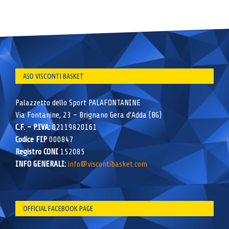
ASD VISCONTI BASKET
Palazzetto dello Sport PALAFONTANINE
Via Fontanine, 23 – Brignano Gera d’Adda (BG)
C.F. – P.IVA:
02119820161
Codice FIP
000847
Registro CONI
152085
INFO GENERALI:
info@viscontibasket.com
OFFICIAL FACEBOOK PAGE