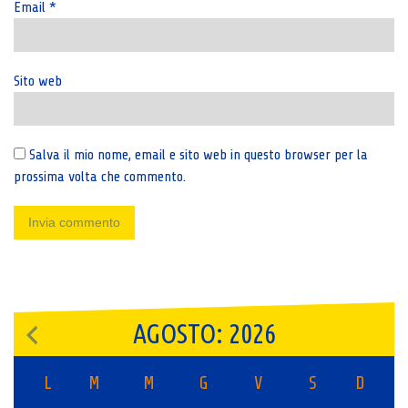
Email
*
Sito web
Salva il mio nome, email e sito web in questo browser per la
prossima volta che commento.
AGOSTO: 2026
L
M
M
G
V
S
D