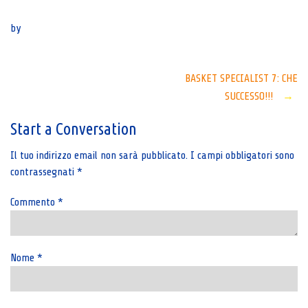
Senza categoria
by
Post
BASKET SPECIALIST 7: CHE
SUCCESSO!!!
→
navigation
Start a Conversation
Il tuo indirizzo email non sarà pubblicato.
I campi obbligatori sono
contrassegnati
*
Commento
*
Nome
*