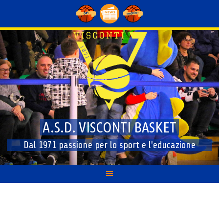
Skip
to
content
A.S.D. VISCONTI BASKET
Dal 1971 passione per lo sport e l'educazione