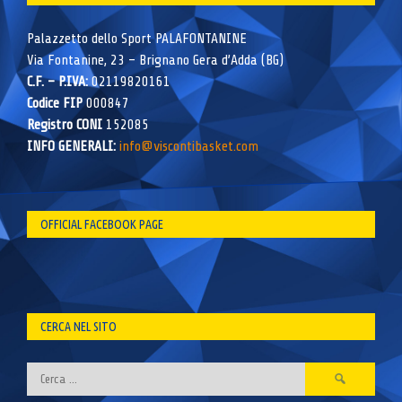
Palazzetto dello Sport PALAFONTANINE
Via Fontanine, 23 – Brignano Gera d’Adda (BG)
C.F. – P.IVA:
02119820161
Codice FIP
000847
Registro CONI
152085
INFO GENERALI:
info@viscontibasket.com
OFFICIAL FACEBOOK PAGE
CERCA NEL SITO
Ricerca
per: