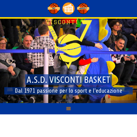
Skip
to
content
A.S.D. VISCONTI BASKET
Dal 1971 passione per lo sport e l'educazione