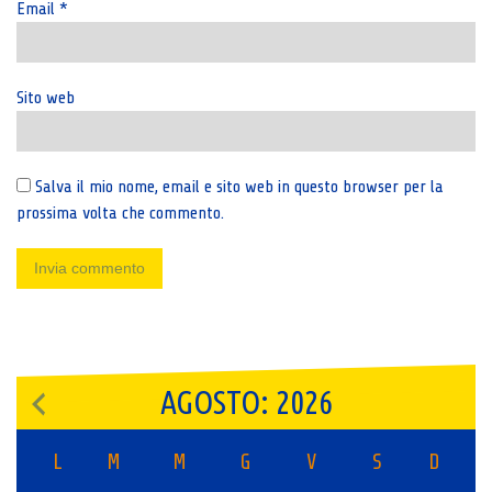
Email
*
Sito web
Salva il mio nome, email e sito web in questo browser per la
prossima volta che commento.
AGOSTO: 2026
L
M
M
G
V
S
D