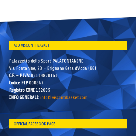
ASD VISCONTI BASKET
Palazzetto dello Sport PALAFONTANINE
Via Fontanine, 23 – Brignano Gera d’Adda (BG)
C.F. – P.IVA:
02119820161
Codice FIP
000847
Registro CONI
152085
INFO GENERALI:
info@viscontibasket.com
OFFICIAL FACEBOOK PAGE