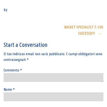
Senza categoria
by
Post
BASKET SPECIALIST 7: CHE
SUCCESSO!!!
→
navigation
Start a Conversation
Il tuo indirizzo email non sarà pubblicato.
I campi obbligatori sono
contrassegnati
*
Commento
*
Nome
*