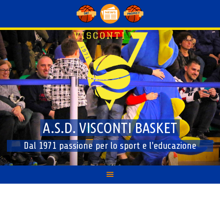
Skip
to
content
A.S.D. VISCONTI BASKET
Dal 1971 passione per lo sport e l'educazione