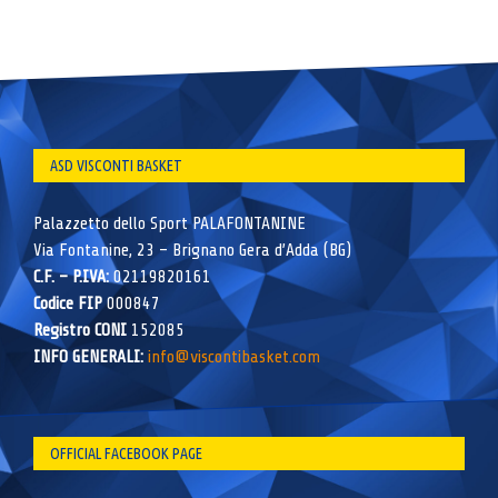
ASD VISCONTI BASKET
Palazzetto dello Sport PALAFONTANINE
Via Fontanine, 23 – Brignano Gera d’Adda (BG)
C.F. – P.IVA:
02119820161
Codice FIP
000847
Registro CONI
152085
INFO GENERALI:
info@viscontibasket.com
OFFICIAL FACEBOOK PAGE