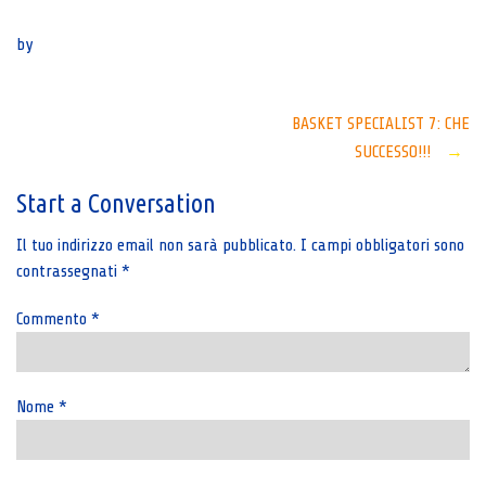
Senza categoria
by
Post
BASKET SPECIALIST 7: CHE
SUCCESSO!!!
→
navigation
Start a Conversation
Il tuo indirizzo email non sarà pubblicato.
I campi obbligatori sono
contrassegnati
*
Commento
*
Nome
*