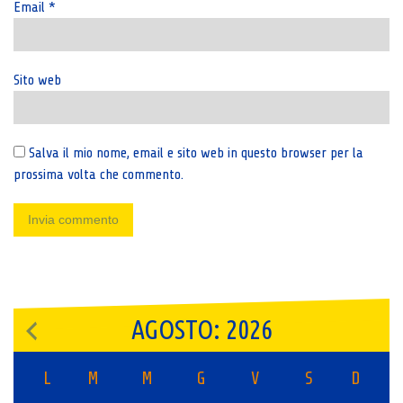
Email
*
Sito web
Salva il mio nome, email e sito web in questo browser per la
prossima volta che commento.
AGOSTO: 2026
L
M
M
G
V
S
D