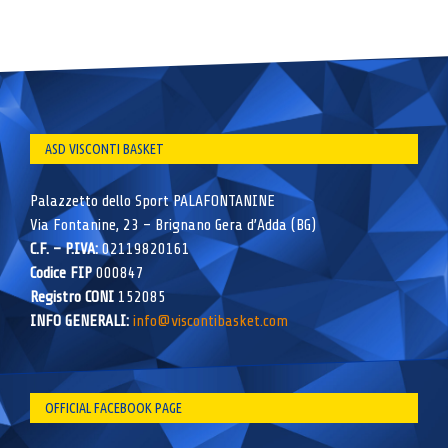
ASD VISCONTI BASKET
Palazzetto dello Sport PALAFONTANINE
Via Fontanine, 23 – Brignano Gera d’Adda (BG)
C.F. – P.IVA:
02119820161
Codice FIP
000847
Registro CONI
152085
INFO GENERALI:
info@viscontibasket.com
OFFICIAL FACEBOOK PAGE