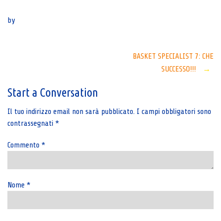
Senza categoria
by
Post
BASKET SPECIALIST 7: CHE
SUCCESSO!!!
→
navigation
Start a Conversation
Il tuo indirizzo email non sarà pubblicato.
I campi obbligatori sono
contrassegnati
*
Commento
*
Nome
*