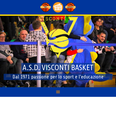
Skip
to
content
A.S.D. VISCONTI BASKET
Dal 1971 passione per lo sport e l'educazione