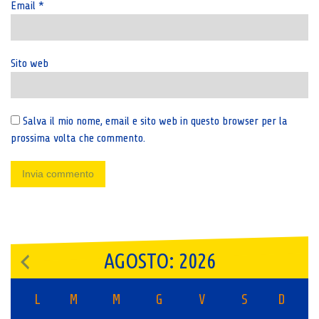
Email
*
Sito web
Salva il mio nome, email e sito web in questo browser per la
prossima volta che commento.
AGOSTO: 2026
L
M
M
G
V
S
D