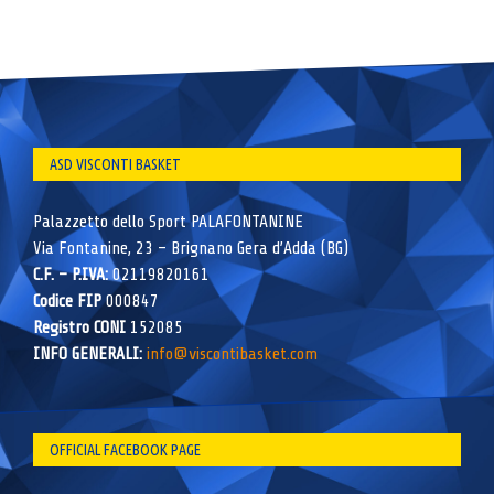
ASD VISCONTI BASKET
Palazzetto dello Sport PALAFONTANINE
Via Fontanine, 23 – Brignano Gera d’Adda (BG)
C.F. – P.IVA:
02119820161
Codice FIP
000847
Registro CONI
152085
INFO GENERALI:
info@viscontibasket.com
OFFICIAL FACEBOOK PAGE