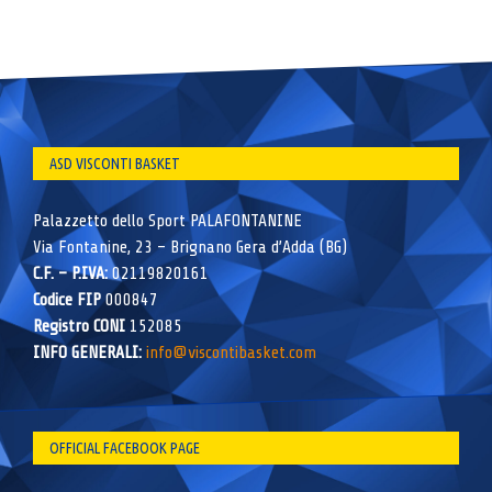
ASD VISCONTI BASKET
Palazzetto dello Sport PALAFONTANINE
Via Fontanine, 23 – Brignano Gera d’Adda (BG)
C.F. – P.IVA:
02119820161
Codice FIP
000847
Registro CONI
152085
INFO GENERALI:
info@viscontibasket.com
OFFICIAL FACEBOOK PAGE