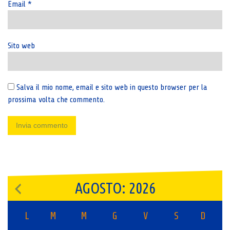
Email
*
Sito web
Salva il mio nome, email e sito web in questo browser per la
prossima volta che commento.
AGOSTO: 2026
L
M
M
G
V
S
D