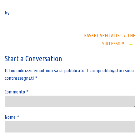
Senza categoria
by
Post
BASKET SPECIALIST 7: CHE
SUCCESSO!!!
→
navigation
Start a Conversation
Il tuo indirizzo email non sarà pubblicato.
I campi obbligatori sono
contrassegnati
*
Commento
*
Nome
*