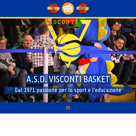
Skip
to
content
A.S.D. VISCONTI BASKET
Dal 1971 passione per lo sport e l'educazione