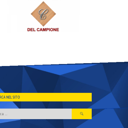
RCA NEL SITO
Ricerca
per: