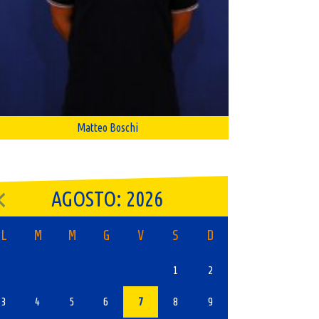
Matteo Boschi
AGOSTO: 2026
L
M
M
G
V
S
D
1
2
3
4
5
6
7
8
9