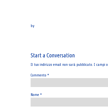
by
Post
navigation
Start a Conversation
Il tuo indirizzo email non sarà pubblicato.
I campi o
Commento
*
Nome
*