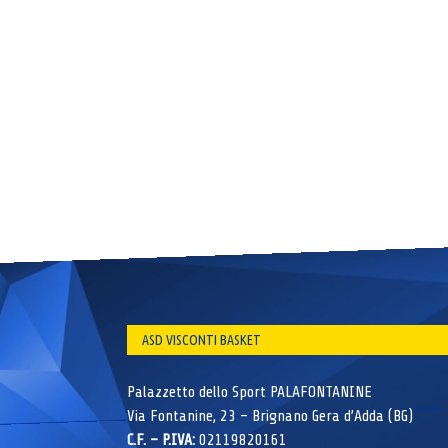
ASD VISCONTI BASKET
Palazzetto dello Sport PALAFONTANINE
Via Fontanine, 23 – Brignano Gera d’Adda (BG)
C.F. – P.IVA:
02119820161