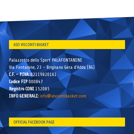
ASD VISCONTI BASKET
Palazzetto dello Sport PALAFONTANINE
Via Fontanine, 23 – Brignano Gera d’Adda (BG)
C.F. – P.IVA:
02119820161
Codice FIP
000847
Registro CONI
152085
INFO GENERALI:
info@viscontibasket.com
OFFICIAL FACEBOOK PAGE