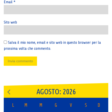
Email
*
Sito web
Salva il mio nome, email e sito web in questo browser per la
prossima volta che commento.
AGOSTO: 2026
L
M
M
G
V
S
D