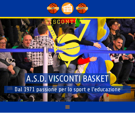
Skip
to
content
A.S.D. VISCONTI BASKET
Dal 1971 passione per lo sport e l'educazione