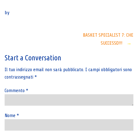
Senza categoria
by
Post
BASKET SPECIALIST 7: CHE
SUCCESSO!!!
→
navigation
Start a Conversation
Il tuo indirizzo email non sarà pubblicato.
I campi obbligatori sono
contrassegnati
*
Commento
*
Nome
*