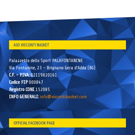
ASD VISCONTI BASKET
Palazzetto dello Sport PALAFONTANINE
Via Fontanine, 23 – Brignano Gera d’Adda (BG)
C.F. – P.IVA:
02119820161
Codice FIP
000847
Registro CONI
152085
INFO GENERALI:
info@viscontibasket.com
OFFICIAL FACEBOOK PAGE