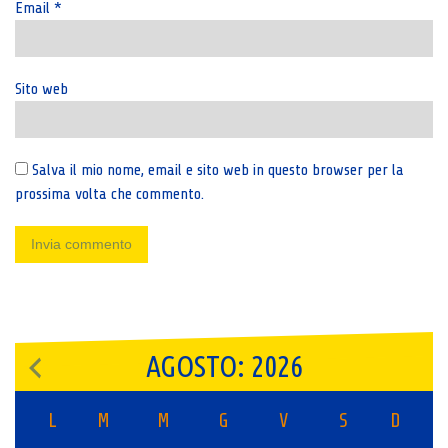
Email
*
Sito web
Salva il mio nome, email e sito web in questo browser per la
prossima volta che commento.
AGOSTO: 2026
L
M
M
G
V
S
D