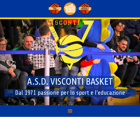
Skip
to
content
A.S.D. VISCONTI BASKET
Dal 1971 passione per lo sport e l'educazione