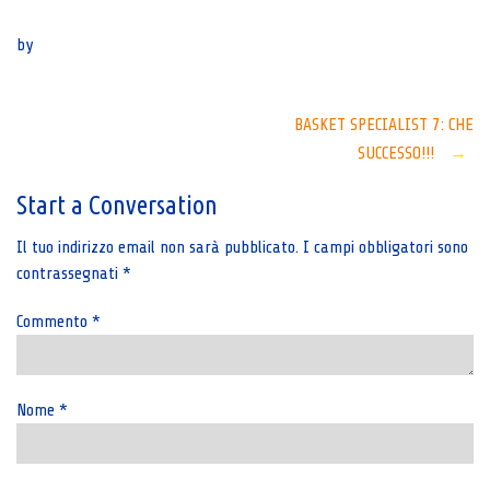
Senza categoria
by
Post
BASKET SPECIALIST 7: CHE
SUCCESSO!!!
→
navigation
Start a Conversation
Il tuo indirizzo email non sarà pubblicato.
I campi obbligatori sono
contrassegnati
*
Commento
*
Nome
*