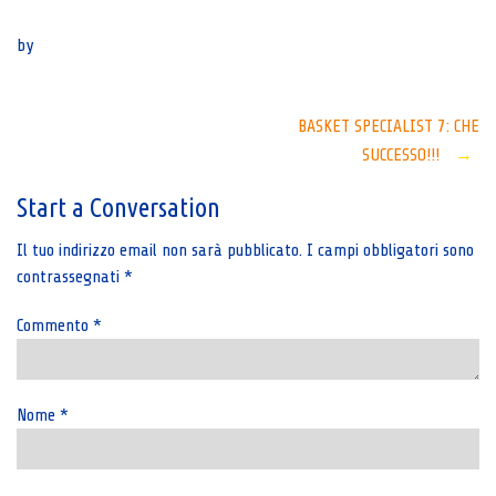
Senza categoria
by
Post
BASKET SPECIALIST 7: CHE
SUCCESSO!!!
→
navigation
Start a Conversation
Il tuo indirizzo email non sarà pubblicato.
I campi obbligatori sono
contrassegnati
*
Commento
*
Nome
*