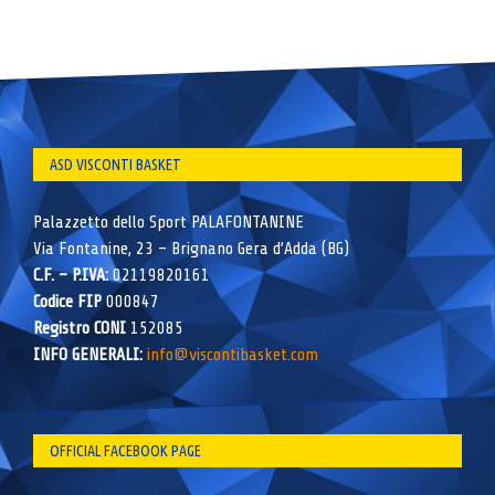
ASD VISCONTI BASKET
Palazzetto dello Sport PALAFONTANINE
Via Fontanine, 23 – Brignano Gera d’Adda (BG)
C.F. – P.IVA:
02119820161
Codice FIP
000847
Registro CONI
152085
INFO GENERALI:
info@viscontibasket.com
OFFICIAL FACEBOOK PAGE