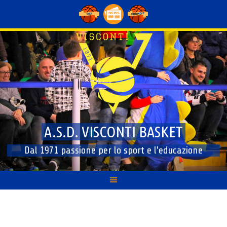
Skip
to
content
A.S.D. VISCONTI BASKET
Dal 1971 passione per lo sport e l'educazione