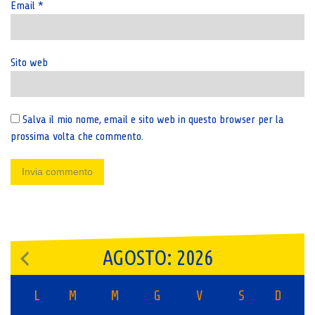
Email
*
Sito web
Salva il mio nome, email e sito web in questo browser per la
prossima volta che commento.
AGOSTO: 2026
L
M
M
G
V
S
D