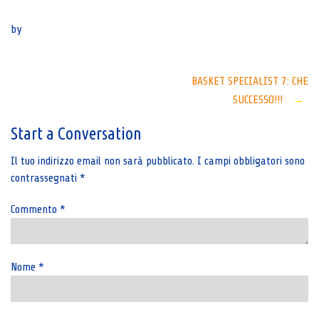
Senza categoria
by
Post
BASKET SPECIALIST 7: CHE
SUCCESSO!!!
→
navigation
Start a Conversation
Il tuo indirizzo email non sarà pubblicato.
I campi obbligatori sono
contrassegnati
*
Commento
*
Nome
*