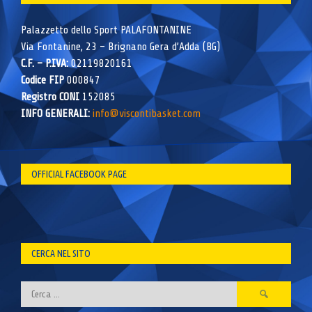
Palazzetto dello Sport PALAFONTANINE
Via Fontanine, 23 – Brignano Gera d’Adda (BG)
C.F. – P.IVA:
02119820161
Codice FIP
000847
Registro CONI
152085
INFO GENERALI:
info@viscontibasket.com
OFFICIAL FACEBOOK PAGE
CERCA NEL SITO
Ricerca
per: