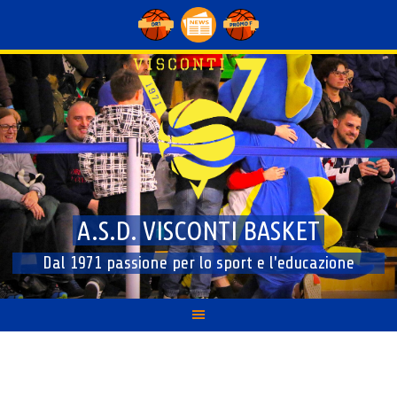
Skip
to
content
A.S.D. VISCONTI BASKET
Dal 1971 passione per lo sport e l'educazione