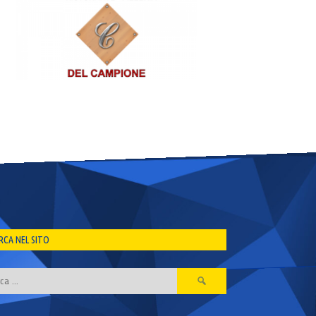
RCA NEL SITO
Ricerca
per: