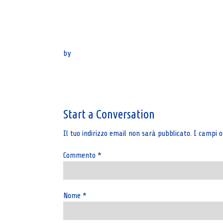
by
Post
navigation
Start a Conversation
Il tuo indirizzo email non sarà pubblicato.
I campi o
Commento
*
Nome
*