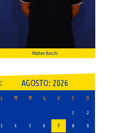
Matteo Boschi
AGOSTO: 2026
L
M
M
G
V
S
D
1
2
3
4
5
6
7
8
9