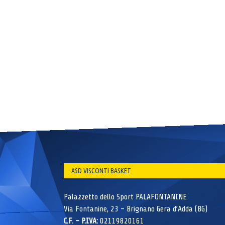
ASD VISCONTI BASKET
Palazzetto dello Sport PALAFONTANINE
Via Fontanine, 23 – Brignano Gera d’Adda (BG)
C.F. – P.IVA:
02119820161