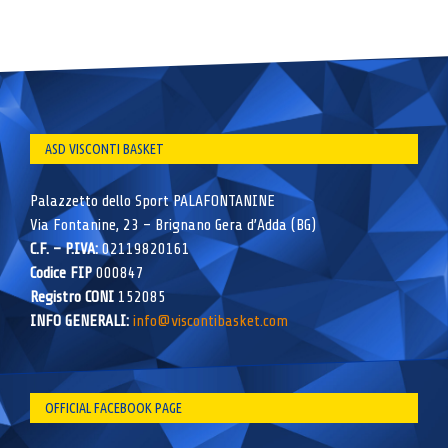
ASD VISCONTI BASKET
Palazzetto dello Sport PALAFONTANINE
Via Fontanine, 23 – Brignano Gera d’Adda (BG)
C.F. – P.IVA:
02119820161
Codice FIP
000847
Registro CONI
152085
INFO GENERALI:
info@viscontibasket.com
OFFICIAL FACEBOOK PAGE