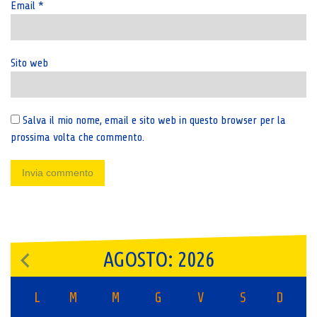
Email
*
Sito web
Salva il mio nome, email e sito web in questo browser per la
prossima volta che commento.
AGOSTO: 2026
L
M
M
G
V
S
D