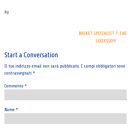
Senza categoria
by
Post
BASKET SPECIALIST 7: CHE
SUCCESSO!!!
→
navigation
Start a Conversation
Il tuo indirizzo email non sarà pubblicato.
I campi obbligatori sono
contrassegnati
*
Commento
*
Nome
*