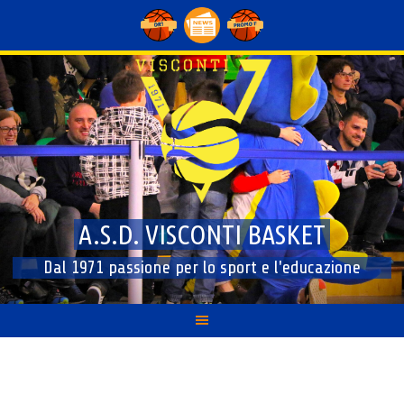
Skip
to
content
A.S.D. VISCONTI BASKET
Dal 1971 passione per lo sport e l'educazione