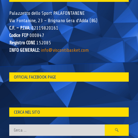
Palazzetto dello Sport PALAFONTANINE
Via Fontanine, 23 – Brignano Gera d’Adda (BG)
C.F. – P.IVA:
02119820161
Codice FIP
000847
Registro CONI
152085
INFO GENERALI:
info@viscontibasket.com
OFFICIAL FACEBOOK PAGE
CERCA NEL SITO
Ricerca
per: