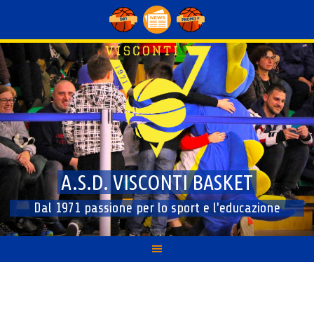
Skip
to
content
A.S.D. VISCONTI BASKET
Dal 1971 passione per lo sport e l'educazione