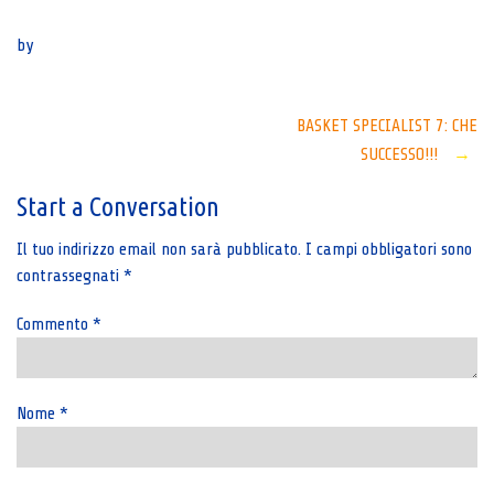
Senza categoria
by
Post
BASKET SPECIALIST 7: CHE
SUCCESSO!!!
→
navigation
Start a Conversation
Il tuo indirizzo email non sarà pubblicato.
I campi obbligatori sono
contrassegnati
*
Commento
*
Nome
*