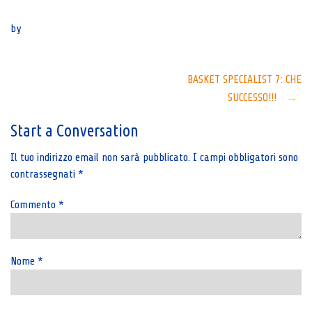
Senza categoria
by
Post
BASKET SPECIALIST 7: CHE
SUCCESSO!!!
→
navigation
Start a Conversation
Il tuo indirizzo email non sarà pubblicato.
I campi obbligatori sono
contrassegnati
*
Commento
*
Nome
*