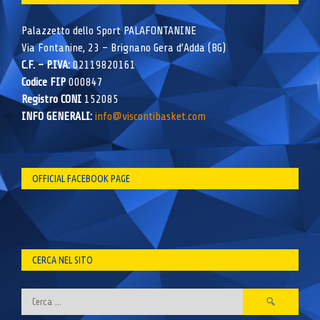
Palazzetto dello Sport PALAFONTANINE
Via Fontanine, 23 – Brignano Gera d’Adda (BG)
C.F. – P.IVA:
02119820161
Codice FIP
000847
Registro CONI
152085
INFO GENERALI:
info@viscontibasket.com
OFFICIAL FACEBOOK PAGE
CERCA NEL SITO
Ricerca
per: