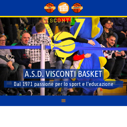
Skip
to
content
A.S.D. VISCONTI BASKET
Dal 1971 passione per lo sport e l'educazione