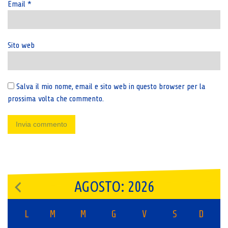
Email
*
Sito web
Salva il mio nome, email e sito web in questo browser per la
prossima volta che commento.
AGOSTO: 2026
L
M
M
G
V
S
D