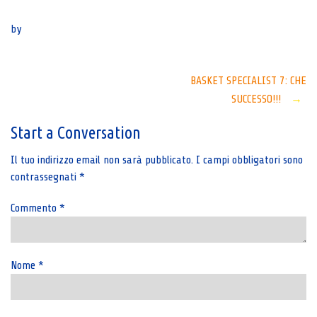
Senza categoria
by
Post
BASKET SPECIALIST 7: CHE
SUCCESSO!!!
→
navigation
Start a Conversation
Il tuo indirizzo email non sarà pubblicato.
I campi obbligatori sono
contrassegnati
*
Commento
*
Nome
*