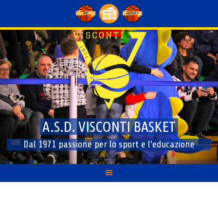
Skip
to
content
A.S.D. VISCONTI BASKET
Dal 1971 passione per lo sport e l'educazione