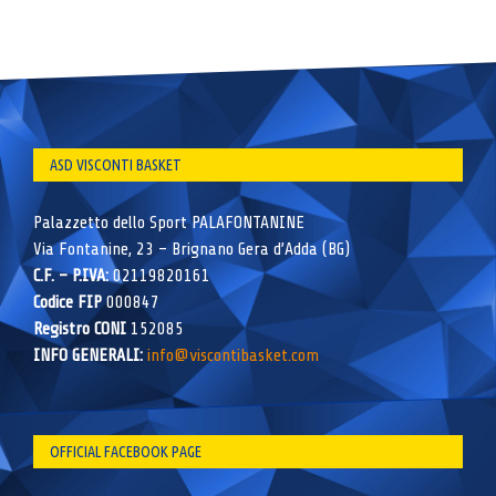
ASD VISCONTI BASKET
Palazzetto dello Sport PALAFONTANINE
Via Fontanine, 23 – Brignano Gera d’Adda (BG)
C.F. – P.IVA:
02119820161
Codice FIP
000847
Registro CONI
152085
INFO GENERALI:
info@viscontibasket.com
OFFICIAL FACEBOOK PAGE