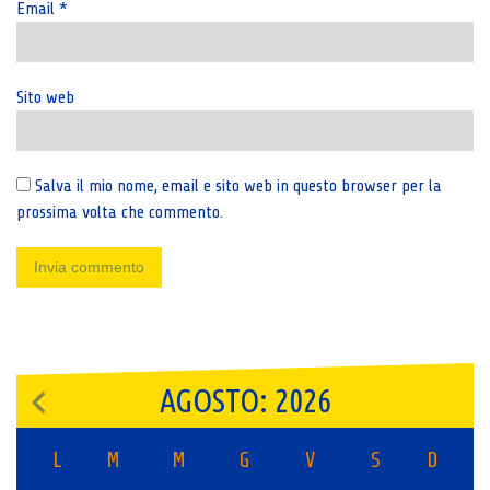
Email
*
Sito web
Salva il mio nome, email e sito web in questo browser per la
prossima volta che commento.
AGOSTO: 2026
L
M
M
G
V
S
D