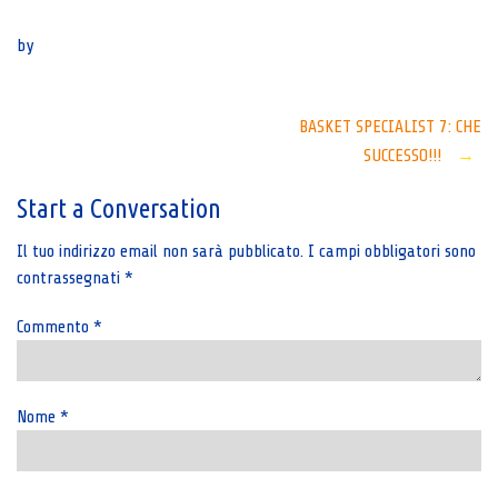
Senza categoria
by
Post
BASKET SPECIALIST 7: CHE
SUCCESSO!!!
→
navigation
Start a Conversation
Il tuo indirizzo email non sarà pubblicato.
I campi obbligatori sono
contrassegnati
*
Commento
*
Nome
*