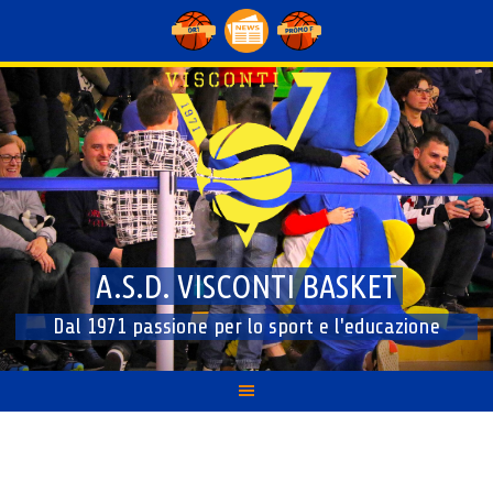
Skip
to
content
A.S.D. VISCONTI BASKET
Dal 1971 passione per lo sport e l'educazione