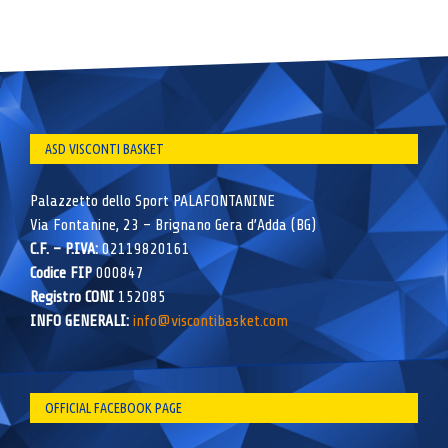
ASD VISCONTI BASKET
Palazzetto dello Sport PALAFONTANINE
Via Fontanine, 23 – Brignano Gera d’Adda (BG)
C.F. – P.IVA:
02119820161
Codice FIP
000847
Registro CONI
152085
INFO GENERALI:
info@viscontibasket.com
OFFICIAL FACEBOOK PAGE