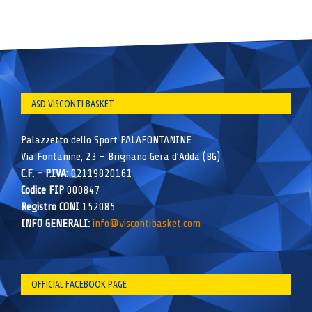
ASD VISCONTI BASKET
Palazzetto dello Sport PALAFONTANINE
Via Fontanine, 23 – Brignano Gera d’Adda (BG)
C.F. – P.IVA:
02119820161
Codice FIP
000847
Registro CONI
152085
INFO GENERALI:
info@viscontibasket.com
OFFICIAL FACEBOOK PAGE