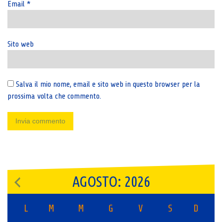
Email
*
Sito web
Salva il mio nome, email e sito web in questo browser per la
prossima volta che commento.
AGOSTO: 2026
L
M
M
G
V
S
D