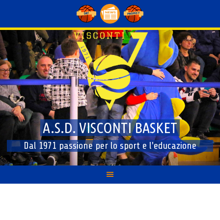
Skip
to
content
A.S.D. VISCONTI BASKET
Dal 1971 passione per lo sport e l'educazione