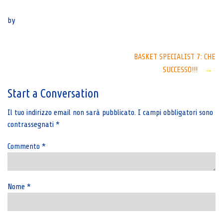
Senza categoria
by
Post
BASKET SPECIALIST 7: CHE
SUCCESSO!!!
→
navigation
Start a Conversation
Il tuo indirizzo email non sarà pubblicato.
I campi obbligatori sono
contrassegnati
*
Commento
*
Nome
*