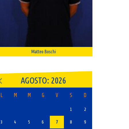
Matteo Boschi
AGOSTO: 2026
L
M
M
G
V
S
D
1
2
3
4
5
6
7
8
9