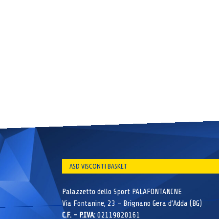
ASD VISCONTI BASKET
Palazzetto dello Sport PALAFONTANINE
Via Fontanine, 23 – Brignano Gera d’Adda (BG)
C.F. – P.IVA:
02119820161