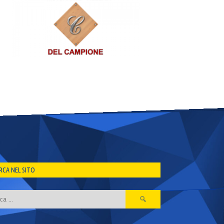
RCA NEL SITO
Ricerca
per: