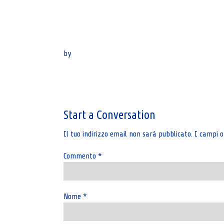
by
Post
navigation
Start a Conversation
Il tuo indirizzo email non sarà pubblicato.
I campi o
Commento
*
Nome
*