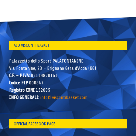
ASD VISCONTI BASKET
Palazzetto dello Sport PALAFONTANINE
Via Fontanine, 23 – Brignano Gera d’Adda (BG)
C.F. – P.IVA:
02119820161
Codice FIP
000847
Registro CONI
152085
INFO GENERALI:
info@viscontibasket.com
OFFICIAL FACEBOOK PAGE