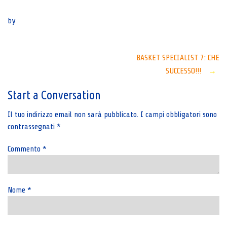
Senza categoria
by
Post
BASKET SPECIALIST 7: CHE
SUCCESSO!!!
→
navigation
Start a Conversation
Il tuo indirizzo email non sarà pubblicato.
I campi obbligatori sono
contrassegnati
*
Commento
*
Nome
*