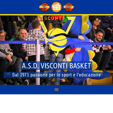
Skip
to
content
A.S.D. VISCONTI BASKET
Dal 1971 passione per lo sport e l'educazione