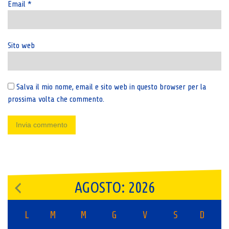
Email
*
Sito web
Salva il mio nome, email e sito web in questo browser per la
prossima volta che commento.
AGOSTO: 2026
L
M
M
G
V
S
D