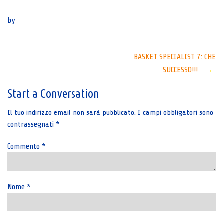
Senza categoria
by
Post
BASKET SPECIALIST 7: CHE
SUCCESSO!!!
→
navigation
Start a Conversation
Il tuo indirizzo email non sarà pubblicato.
I campi obbligatori sono
contrassegnati
*
Commento
*
Nome
*