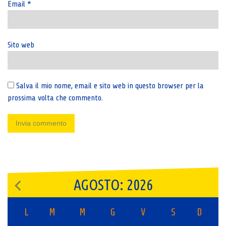
Email
*
Sito web
Salva il mio nome, email e sito web in questo browser per la
prossima volta che commento.
AGOSTO: 2026
L
M
M
G
V
S
D