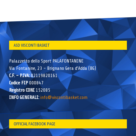
ASD VISCONTI BASKET
Palazzetto dello Sport PALAFONTANINE
Via Fontanine, 23 – Brignano Gera d’Adda (BG)
C.F. – P.IVA:
02119820161
Codice FIP
000847
Registro CONI
152085
INFO GENERALI:
info@viscontibasket.com
OFFICIAL FACEBOOK PAGE