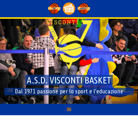
Skip
to
content
A.S.D. VISCONTI BASKET
Dal 1971 passione per lo sport e l'educazione