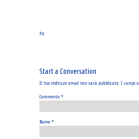
by
Post
navigation
Start a Conversation
Il tuo indirizzo email non sarà pubblicato.
I campi o
Commento
*
Nome
*