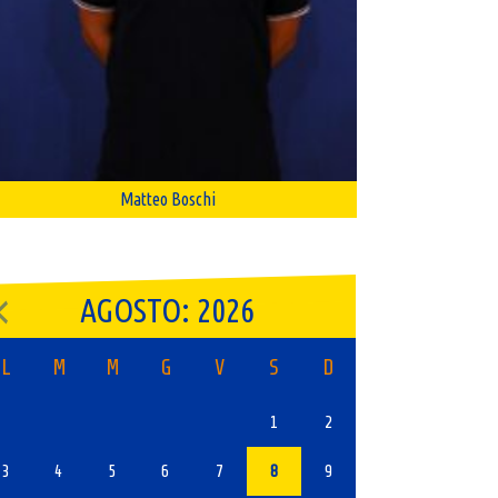
Matteo Boschi
AGOSTO: 2026
L
M
M
G
V
S
D
1
2
3
4
5
6
7
8
9