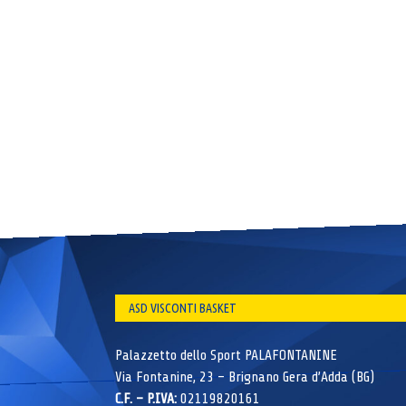
ASD VISCONTI BASKET
Palazzetto dello Sport PALAFONTANINE
Via Fontanine, 23 – Brignano Gera d’Adda (BG)
C.F. – P.IVA:
02119820161