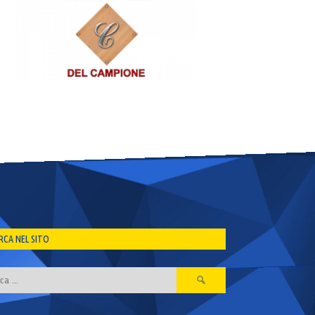
RCA NEL SITO
Ricerca
per: