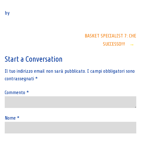
Senza categoria
by
Post
BASKET SPECIALIST 7: CHE
SUCCESSO!!!
→
navigation
Start a Conversation
Il tuo indirizzo email non sarà pubblicato.
I campi obbligatori sono
contrassegnati
*
Commento
*
Nome
*