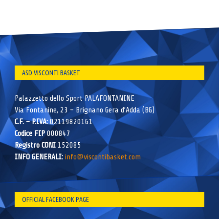
ASD VISCONTI BASKET
Palazzetto dello Sport PALAFONTANINE
Via Fontanine, 23 – Brignano Gera d’Adda (BG)
C.F. – P.IVA:
02119820161
Codice FIP
000847
Registro CONI
152085
INFO GENERALI:
info@viscontibasket.com
OFFICIAL FACEBOOK PAGE