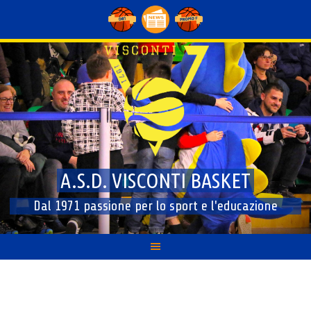
Skip
to
content
A.S.D. VISCONTI BASKET
Dal 1971 passione per lo sport e l'educazione