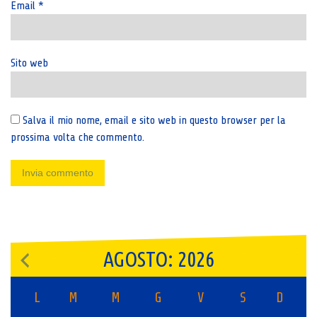
Email
*
Sito web
Salva il mio nome, email e sito web in questo browser per la
prossima volta che commento.
AGOSTO: 2026
L
M
M
G
V
S
D