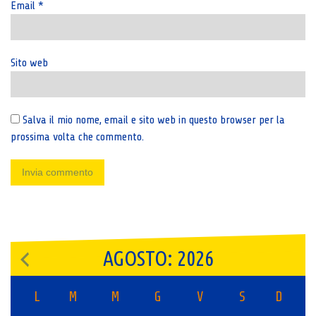
Email
*
Sito web
Salva il mio nome, email e sito web in questo browser per la
prossima volta che commento.
AGOSTO: 2026
L
M
M
G
V
S
D