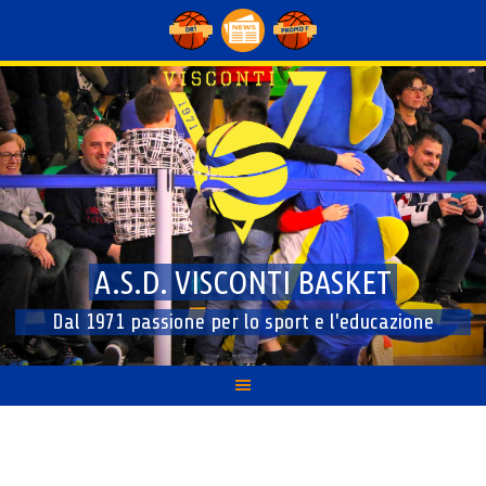
Skip
to
content
A.S.D. VISCONTI BASKET
Dal 1971 passione per lo sport e l'educazione