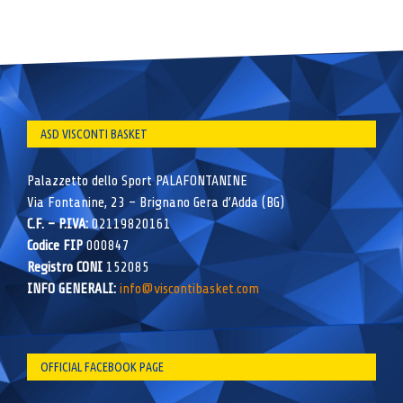
ASD VISCONTI BASKET
Palazzetto dello Sport PALAFONTANINE
Via Fontanine, 23 – Brignano Gera d’Adda (BG)
C.F. – P.IVA:
02119820161
Codice FIP
000847
Registro CONI
152085
INFO GENERALI:
info@viscontibasket.com
OFFICIAL FACEBOOK PAGE