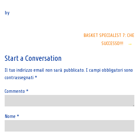
Senza categoria
by
Post
BASKET SPECIALIST 7: CHE
SUCCESSO!!!
→
navigation
Start a Conversation
Il tuo indirizzo email non sarà pubblicato.
I campi obbligatori sono
contrassegnati
*
Commento
*
Nome
*