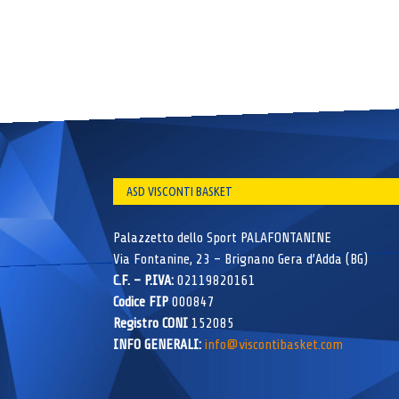
ASD VISCONTI BASKET
Palazzetto dello Sport PALAFONTANINE
Via Fontanine, 23 – Brignano Gera d’Adda (BG)
C.F. – P.IVA:
02119820161
Codice FIP
000847
Registro CONI
152085
INFO GENERALI:
info@viscontibasket.com