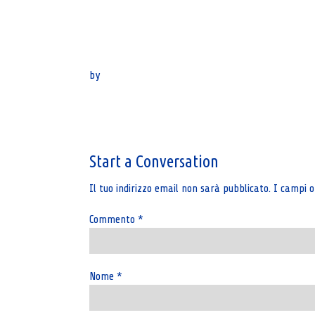
by
Post
navigation
Start a Conversation
Il tuo indirizzo email non sarà pubblicato.
I campi o
Commento
*
Nome
*