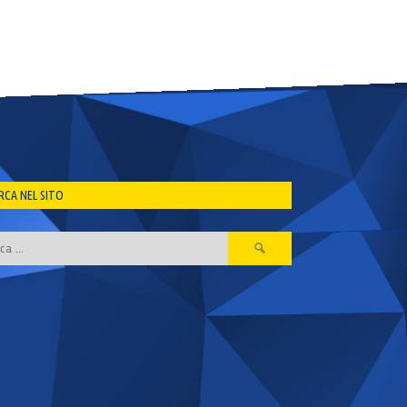
RCA NEL SITO
Ricerca
per: