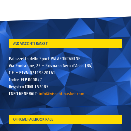
ASD VISCONTI BASKET
Palazzetto dello Sport PALAFONTANINE
Via Fontanine, 23 – Brignano Gera d’Adda (BG)
C.F. – P.IVA:
02119820161
Codice FIP
000847
Registro CONI
152085
INFO GENERALI:
info@viscontibasket.com
OFFICIAL FACEBOOK PAGE