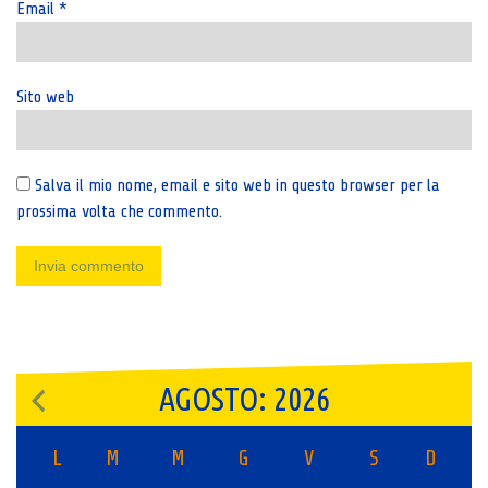
Email
*
Sito web
Salva il mio nome, email e sito web in questo browser per la
prossima volta che commento.
AGOSTO: 2026
L
M
M
G
V
S
D