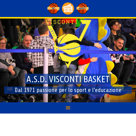
Skip
to
content
A.S.D. VISCONTI BASKET
Dal 1971 passione per lo sport e l'educazione