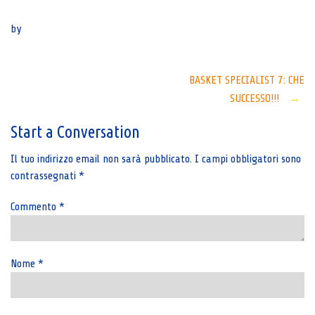
Senza categoria
by
Post
BASKET SPECIALIST 7: CHE
SUCCESSO!!!
→
navigation
Start a Conversation
Il tuo indirizzo email non sarà pubblicato.
I campi obbligatori sono
contrassegnati
*
Commento
*
Nome
*