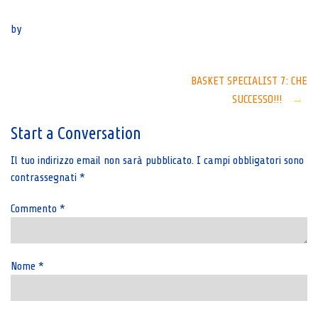
Senza categoria
by
Post
BASKET SPECIALIST 7: CHE
SUCCESSO!!!
→
navigation
Start a Conversation
Il tuo indirizzo email non sarà pubblicato.
I campi obbligatori sono
contrassegnati
*
Commento
*
Nome
*