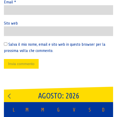
Email
*
Sito web
Salva il mio nome, email e sito web in questo browser per la
prossima volta che commento.
AGOSTO: 2026
L
M
M
G
V
S
D