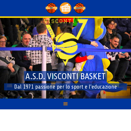
Skip
to
content
A.S.D. VISCONTI BASKET
Dal 1971 passione per lo sport e l'educazione