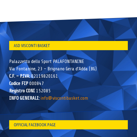
ASD VISCONTI BASKET
Palazzetto dello Sport PALAFONTANINE
Via Fontanine, 23 – Brignano Gera d’Adda (BG)
C.F. – P.IVA:
02119820161
Codice FIP
000847
Registro CONI
152085
INFO GENERALI:
info@viscontibasket.com
OFFICIAL FACEBOOK PAGE