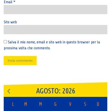
Email
*
Sito web
Salva il mio nome, email e sito web in questo browser per la
prossima volta che commento.
AGOSTO: 2026
L
M
M
G
V
S
D