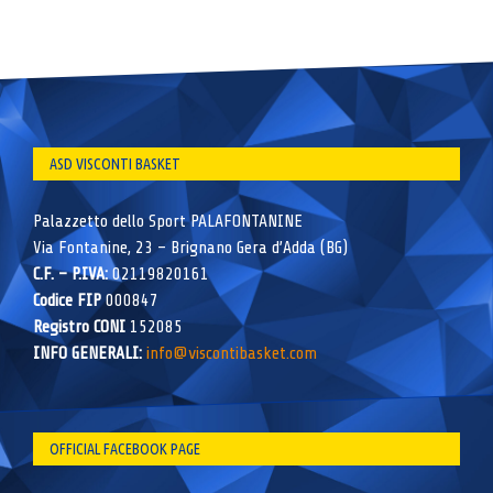
ASD VISCONTI BASKET
Palazzetto dello Sport PALAFONTANINE
Via Fontanine, 23 – Brignano Gera d’Adda (BG)
C.F. – P.IVA:
02119820161
Codice FIP
000847
Registro CONI
152085
INFO GENERALI:
info@viscontibasket.com
OFFICIAL FACEBOOK PAGE