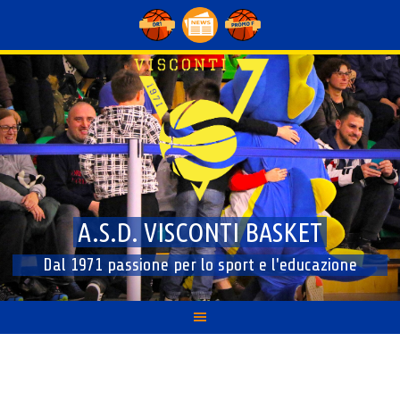
Skip
to
content
A.S.D. VISCONTI BASKET
Dal 1971 passione per lo sport e l'educazione