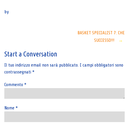
Senza categoria
by
Post
BASKET SPECIALIST 7: CHE
SUCCESSO!!!
→
navigation
Start a Conversation
Il tuo indirizzo email non sarà pubblicato.
I campi obbligatori sono
contrassegnati
*
Commento
*
Nome
*