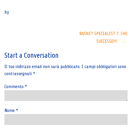
Senza categoria
by
Post
BASKET SPECIALIST 7: CHE
SUCCESSO!!!
→
navigation
Start a Conversation
Il tuo indirizzo email non sarà pubblicato.
I campi obbligatori sono
contrassegnati
*
Commento
*
Nome
*