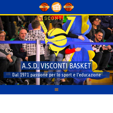
Skip
to
content
A.S.D. VISCONTI BASKET
Dal 1971 passione per lo sport e l'educazione