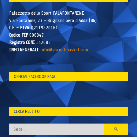
Palazzetto dello Sport PALAFONTANINE
Via Fontanine, 23 – Brignano Gera d’Adda (BG)
C.F. – P.IVA:
02119820161
Codice FIP
000847
Registro CONI
152085
INFO GENERALI:
info@viscontibasket.com
OFFICIAL FACEBOOK PAGE
CERCA NEL SITO
Ricerca
per: