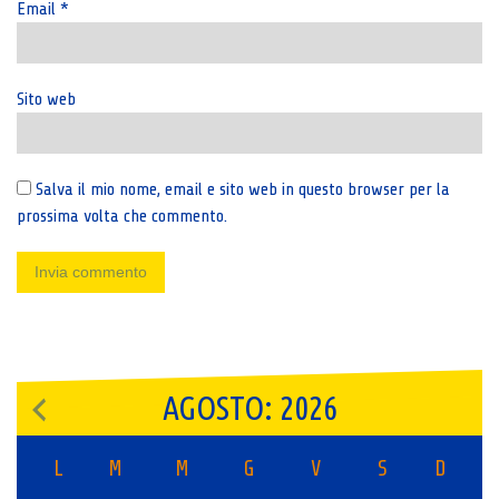
Email
*
Sito web
Salva il mio nome, email e sito web in questo browser per la
prossima volta che commento.
AGOSTO: 2026
L
M
M
G
V
S
D