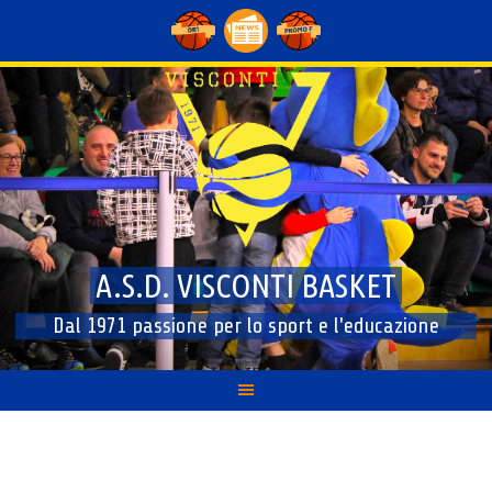
Skip
to
content
A.S.D. VISCONTI BASKET
Dal 1971 passione per lo sport e l'educazione