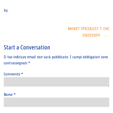
Senza categoria
by
Post
BASKET SPECIALIST 7: CHE
SUCCESSO!!!
→
navigation
Start a Conversation
Il tuo indirizzo email non sarà pubblicato.
I campi obbligatori sono
contrassegnati
*
Commento
*
Nome
*