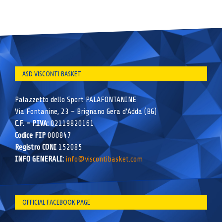
ASD VISCONTI BASKET
Palazzetto dello Sport PALAFONTANINE
Via Fontanine, 23 – Brignano Gera d’Adda (BG)
C.F. – P.IVA:
02119820161
Codice FIP
000847
Registro CONI
152085
INFO GENERALI:
info@viscontibasket.com
OFFICIAL FACEBOOK PAGE