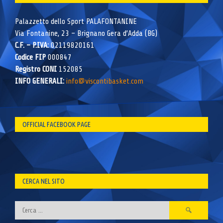
Palazzetto dello Sport PALAFONTANINE
Via Fontanine, 23 – Brignano Gera d’Adda (BG)
C.F. – P.IVA:
02119820161
Codice FIP
000847
Registro CONI
152085
INFO GENERALI:
info@viscontibasket.com
OFFICIAL FACEBOOK PAGE
CERCA NEL SITO
Ricerca
per: