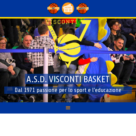
Skip
to
content
A.S.D. VISCONTI BASKET
Dal 1971 passione per lo sport e l'educazione