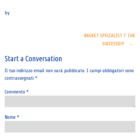
Senza categoria
by
Post
BASKET SPECIALIST 7: CHE
SUCCESSO!!!
→
navigation
Start a Conversation
Il tuo indirizzo email non sarà pubblicato.
I campi obbligatori sono
contrassegnati
*
Commento
*
Nome
*