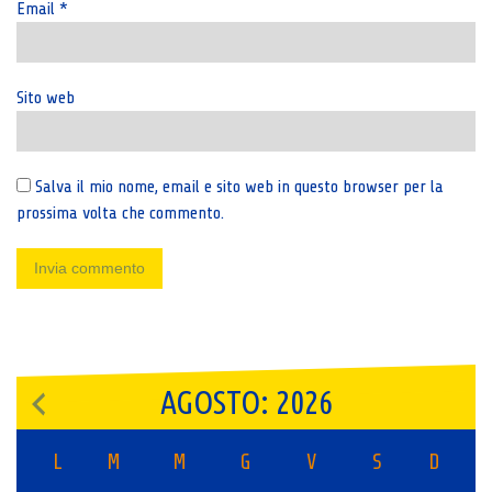
Email
*
Sito web
Salva il mio nome, email e sito web in questo browser per la
prossima volta che commento.
AGOSTO: 2026
L
M
M
G
V
S
D