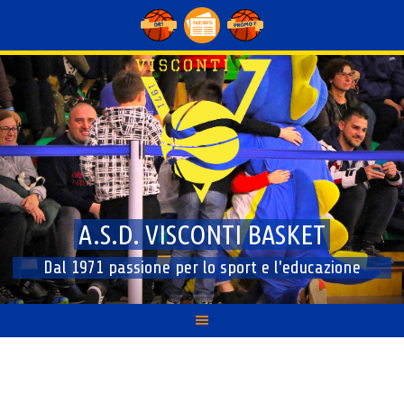
Skip
to
content
A.S.D. VISCONTI BASKET
Dal 1971 passione per lo sport e l'educazione