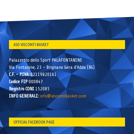
ASD VISCONTI BASKET
Palazzetto dello Sport PALAFONTANINE
Via Fontanine, 23 – Brignano Gera d’Adda (BG)
C.F. – P.IVA:
02119820161
Codice FIP
000847
Registro CONI
152085
INFO GENERALI:
info@viscontibasket.com
OFFICIAL FACEBOOK PAGE