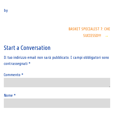
Senza categoria
by
Post
BASKET SPECIALIST 7: CHE
SUCCESSO!!!
→
navigation
Start a Conversation
Il tuo indirizzo email non sarà pubblicato.
I campi obbligatori sono
contrassegnati
*
Commento
*
Nome
*