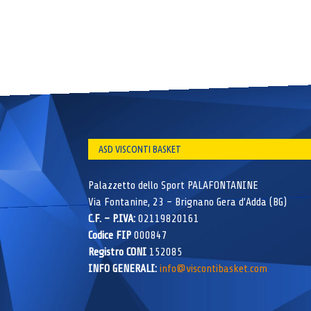
ASD VISCONTI BASKET
Palazzetto dello Sport PALAFONTANINE
Via Fontanine, 23 – Brignano Gera d’Adda (BG)
C.F. – P.IVA:
02119820161
Codice FIP
000847
Registro CONI
152085
INFO GENERALI:
info@viscontibasket.com