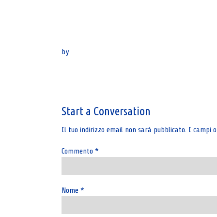
by
Post
navigation
Start a Conversation
Il tuo indirizzo email non sarà pubblicato.
I campi o
Commento
*
Nome
*