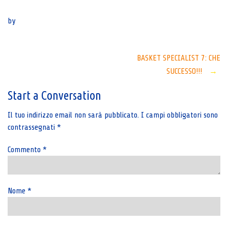
Senza categoria
by
Post
BASKET SPECIALIST 7: CHE
SUCCESSO!!!
→
navigation
Start a Conversation
Il tuo indirizzo email non sarà pubblicato.
I campi obbligatori sono
contrassegnati
*
Commento
*
Nome
*