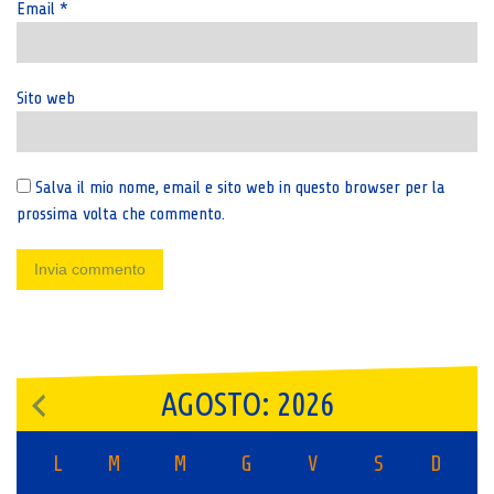
Email
*
Sito web
Salva il mio nome, email e sito web in questo browser per la
prossima volta che commento.
AGOSTO: 2026
L
M
M
G
V
S
D