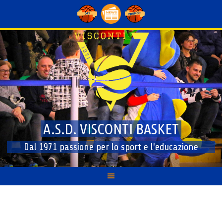
Skip
to
content
A.S.D. VISCONTI BASKET
Dal 1971 passione per lo sport e l'educazione