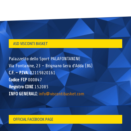
ASD VISCONTI BASKET
Palazzetto dello Sport PALAFONTANINE
Via Fontanine, 23 – Brignano Gera d’Adda (BG)
C.F. – P.IVA:
02119820161
Codice FIP
000847
Registro CONI
152085
INFO GENERALI:
info@viscontibasket.com
OFFICIAL FACEBOOK PAGE