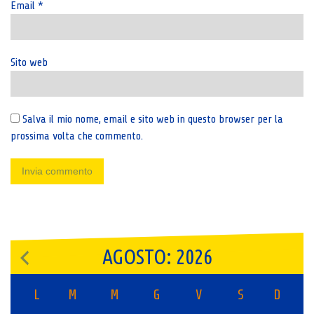
Email
*
Sito web
Salva il mio nome, email e sito web in questo browser per la
prossima volta che commento.
AGOSTO: 2026
L
M
M
G
V
S
D