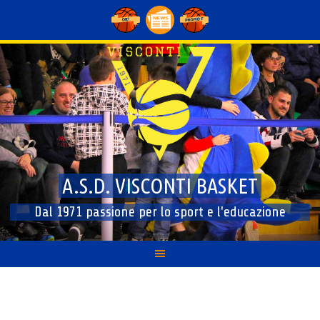
Skip
to
content
A.S.D. VISCONTI BASKET
Dal 1971 passione per lo sport e l'educazione