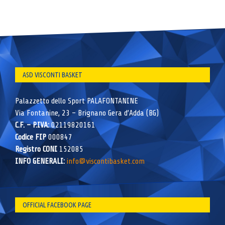
ASD VISCONTI BASKET
Palazzetto dello Sport PALAFONTANINE
Via Fontanine, 23 – Brignano Gera d’Adda (BG)
C.F. – P.IVA:
02119820161
Codice FIP
000847
Registro CONI
152085
INFO GENERALI:
info@viscontibasket.com
OFFICIAL FACEBOOK PAGE