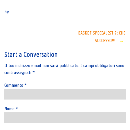
Senza categoria
by
Post
BASKET SPECIALIST 7: CHE
SUCCESSO!!!
→
navigation
Start a Conversation
Il tuo indirizzo email non sarà pubblicato.
I campi obbligatori sono
contrassegnati
*
Commento
*
Nome
*