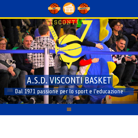
Skip
to
content
A.S.D. VISCONTI BASKET
Dal 1971 passione per lo sport e l'educazione