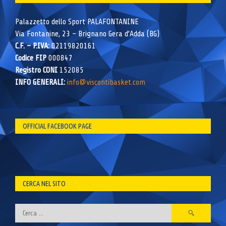
Palazzetto dello Sport PALAFONTANINE
Via Fontanine, 23 – Brignano Gera d’Adda (BG)
C.F. – P.IVA:
02119820161
Codice FIP
000847
Registro CONI
152085
INFO GENERALI:
info@viscontibasket.com
OFFICIAL FACEBOOK PAGE
CERCA NEL SITO
Ricerca
per: