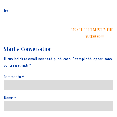
Senza categoria
by
Post
BASKET SPECIALIST 7: CHE
SUCCESSO!!!
→
navigation
Start a Conversation
Il tuo indirizzo email non sarà pubblicato.
I campi obbligatori sono
contrassegnati
*
Commento
*
Nome
*