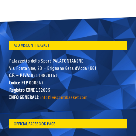
ASD VISCONTI BASKET
Palazzetto dello Sport PALAFONTANINE
Via Fontanine, 23 – Brignano Gera d’Adda (BG)
C.F. – P.IVA:
02119820161
Codice FIP
000847
Registro CONI
152085
INFO GENERALI:
info@viscontibasket.com
OFFICIAL FACEBOOK PAGE