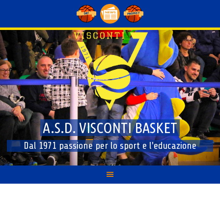
Skip
to
content
A.S.D. VISCONTI BASKET
Dal 1971 passione per lo sport e l'educazione