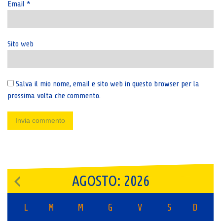
Email
*
Sito web
Salva il mio nome, email e sito web in questo browser per la
prossima volta che commento.
AGOSTO: 2026
L
M
M
G
V
S
D