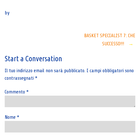
Senza categoria
by
Post
BASKET SPECIALIST 7: CHE
SUCCESSO!!!
→
navigation
Start a Conversation
Il tuo indirizzo email non sarà pubblicato.
I campi obbligatori sono
contrassegnati
*
Commento
*
Nome
*