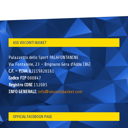
ASD VISCONTI BASKET
Palazzetto dello Sport PALAFONTANINE
Via Fontanine, 23 – Brignano Gera d’Adda (BG)
C.F. – P.IVA:
02119820161
Codice FIP
000847
Registro CONI
152085
INFO GENERALI:
info@viscontibasket.com
OFFICIAL FACEBOOK PAGE