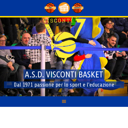
Skip
to
content
A.S.D. VISCONTI BASKET
Dal 1971 passione per lo sport e l'educazione