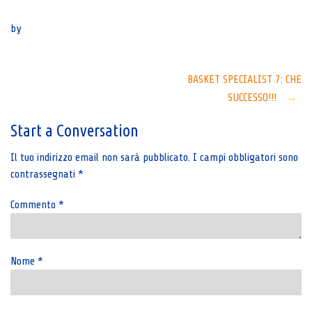
Senza categoria
by
Post
BASKET SPECIALIST 7: CHE
SUCCESSO!!!
→
navigation
Start a Conversation
Il tuo indirizzo email non sarà pubblicato.
I campi obbligatori sono
contrassegnati
*
Commento
*
Nome
*