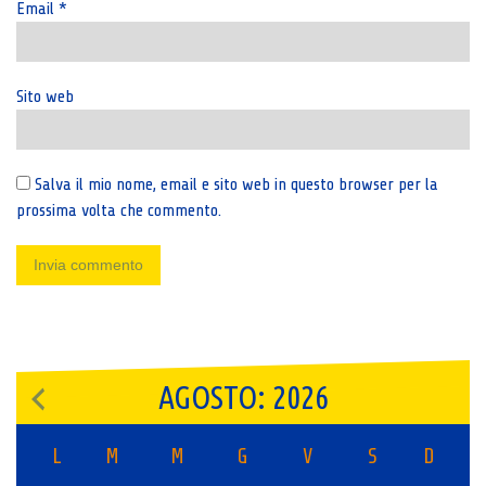
Email
*
Sito web
Salva il mio nome, email e sito web in questo browser per la
prossima volta che commento.
AGOSTO: 2026
L
M
M
G
V
S
D