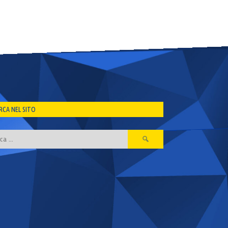
RCA NEL SITO
Ricerca
per: