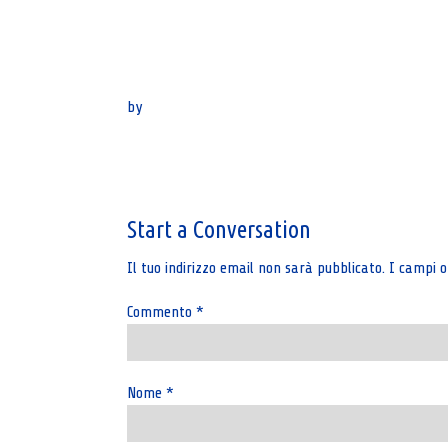
by
Post
navigation
Start a Conversation
Il tuo indirizzo email non sarà pubblicato.
I campi o
Commento
*
Nome
*