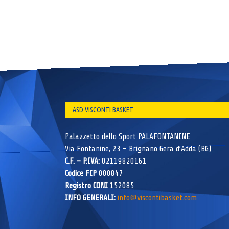
ASD VISCONTI BASKET
Palazzetto dello Sport PALAFONTANINE
Via Fontanine, 23 – Brignano Gera d’Adda (BG)
C.F. – P.IVA:
02119820161
Codice FIP
000847
Registro CONI
152085
INFO GENERALI:
info@viscontibasket.com