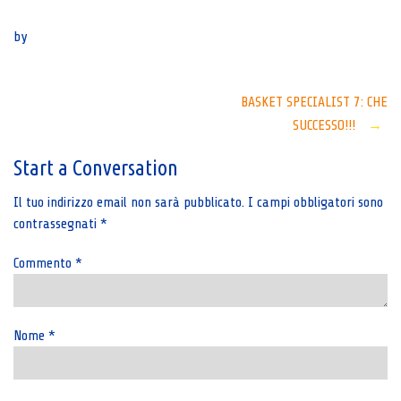
Senza categoria
by
Post
BASKET SPECIALIST 7: CHE
SUCCESSO!!!
→
navigation
Start a Conversation
Il tuo indirizzo email non sarà pubblicato.
I campi obbligatori sono
contrassegnati
*
Commento
*
Nome
*