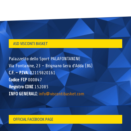
ASD VISCONTI BASKET
Palazzetto dello Sport PALAFONTANINE
Via Fontanine, 23 – Brignano Gera d’Adda (BG)
C.F. – P.IVA:
02119820161
Codice FIP
000847
Registro CONI
152085
INFO GENERALI:
info@viscontibasket.com
OFFICIAL FACEBOOK PAGE