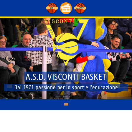
Skip
to
content
A.S.D. VISCONTI BASKET
Dal 1971 passione per lo sport e l'educazione