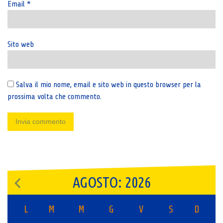
Email
*
Sito web
Salva il mio nome, email e sito web in questo browser per la
prossima volta che commento.
AGOSTO: 2026
L
M
M
G
V
S
D