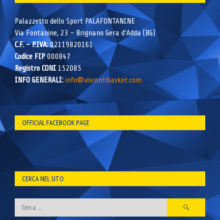
Palazzetto dello Sport PALAFONTANINE
Via Fontanine, 23 – Brignano Gera d’Adda (BG)
C.F. – P.IVA:
02119820161
Codice FIP
000847
Registro CONI
152085
INFO GENERALI:
info@viscontibasket.com
OFFICIAL FACEBOOK PAGE
CERCA NEL SITO
Ricerca
per: