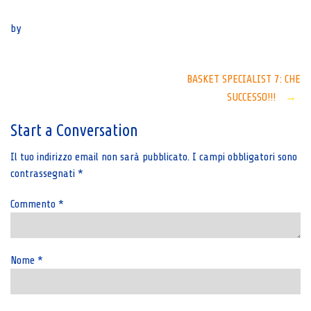
Senza categoria
by
Post
BASKET SPECIALIST 7: CHE
SUCCESSO!!!
→
navigation
Start a Conversation
Il tuo indirizzo email non sarà pubblicato.
I campi obbligatori sono
contrassegnati
*
Commento
*
Nome
*