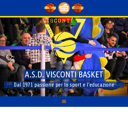
Skip
to
content
A.S.D. VISCONTI BASKET
Dal 1971 passione per lo sport e l'educazione