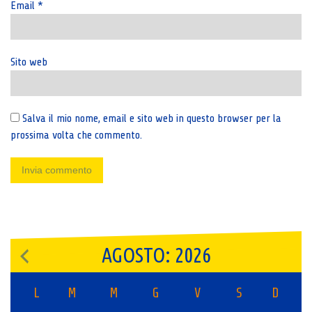
Email
*
Sito web
Salva il mio nome, email e sito web in questo browser per la
prossima volta che commento.
AGOSTO: 2026
L
M
M
G
V
S
D