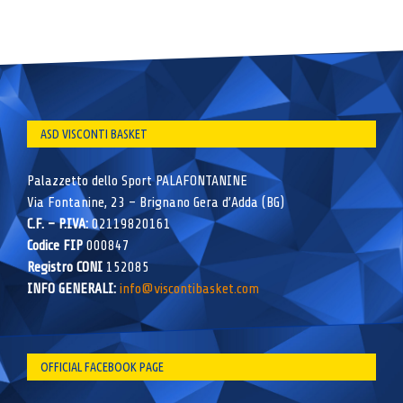
ASD VISCONTI BASKET
Palazzetto dello Sport PALAFONTANINE
Via Fontanine, 23 – Brignano Gera d’Adda (BG)
C.F. – P.IVA:
02119820161
Codice FIP
000847
Registro CONI
152085
INFO GENERALI:
info@viscontibasket.com
OFFICIAL FACEBOOK PAGE