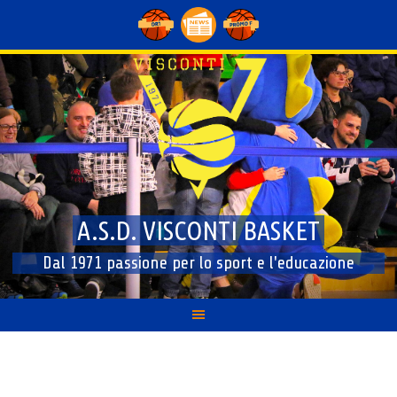
Skip
to
content
A.S.D. VISCONTI BASKET
Dal 1971 passione per lo sport e l'educazione