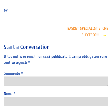
Senza categoria
by
Post
BASKET SPECIALIST 7: CHE
SUCCESSO!!!
→
navigation
Start a Conversation
Il tuo indirizzo email non sarà pubblicato.
I campi obbligatori sono
contrassegnati
*
Commento
*
Nome
*