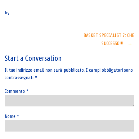
Senza categoria
by
Post
BASKET SPECIALIST 7: CHE
SUCCESSO!!!
→
navigation
Start a Conversation
Il tuo indirizzo email non sarà pubblicato.
I campi obbligatori sono
contrassegnati
*
Commento
*
Nome
*