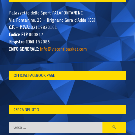
Palazzetto dello Sport PALAFONTANINE
Via Fontanine, 23 – Brignano Gera d’Adda (BG)
C.F. – P.IVA:
02119820161
Codice FIP
000847
Registro CONI
152085
INFO GENERALI:
info@viscontibasket.com
OFFICIAL FACEBOOK PAGE
CERCA NEL SITO
Ricerca
per: