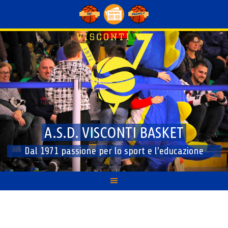
Skip
to
content
A.S.D. VISCONTI BASKET
Dal 1971 passione per lo sport e l'educazione