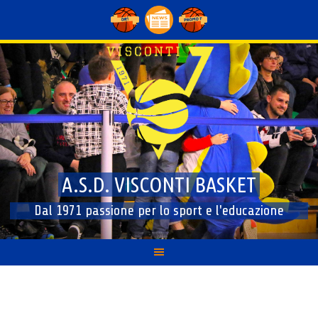
Skip
to
content
A.S.D. VISCONTI BASKET
Dal 1971 passione per lo sport e l'educazione