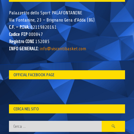
Palazzetto dello Sport PALAFONTANINE
Via Fontanine, 23 – Brignano Gera d’Adda (BG)
C.F. – P.IVA:
02119820161
Codice FIP
000847
Registro CONI
152085
INFO GENERALI:
info@viscontibasket.com
OFFICIAL FACEBOOK PAGE
CERCA NEL SITO
Ricerca
per: