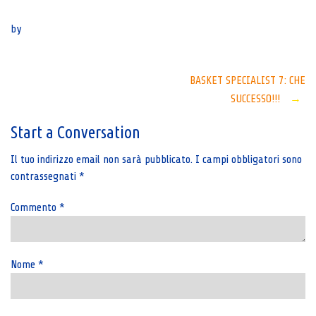
Senza categoria
by
Post
BASKET SPECIALIST 7: CHE
SUCCESSO!!!
→
navigation
Start a Conversation
Il tuo indirizzo email non sarà pubblicato.
I campi obbligatori sono
contrassegnati
*
Commento
*
Nome
*