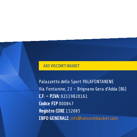
ASD VISCONTI BASKET
Palazzetto dello Sport PALAFONTANINE
Via Fontanine, 23 – Brignano Gera d’Adda (BG)
C.F. – P.IVA:
02119820161
Codice FIP
000847
Registro CONI
152085
INFO GENERALI:
info@viscontibasket.com