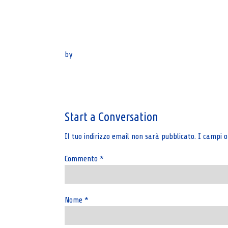
by
Post
navigation
Start a Conversation
Il tuo indirizzo email non sarà pubblicato.
I campi o
Commento
*
Nome
*