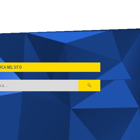
RCA NEL SITO
Ricerca
per: