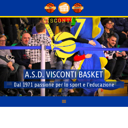
Skip
to
content
A.S.D. VISCONTI BASKET
Dal 1971 passione per lo sport e l'educazione