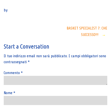
Senza categoria
by
Post
BASKET SPECIALIST 7: CHE
SUCCESSO!!!
→
navigation
Start a Conversation
Il tuo indirizzo email non sarà pubblicato.
I campi obbligatori sono
contrassegnati
*
Commento
*
Nome
*