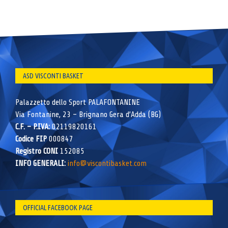
ASD VISCONTI BASKET
Palazzetto dello Sport PALAFONTANINE
Via Fontanine, 23 – Brignano Gera d’Adda (BG)
C.F. – P.IVA:
02119820161
Codice FIP
000847
Registro CONI
152085
INFO GENERALI:
info@viscontibasket.com
OFFICIAL FACEBOOK PAGE