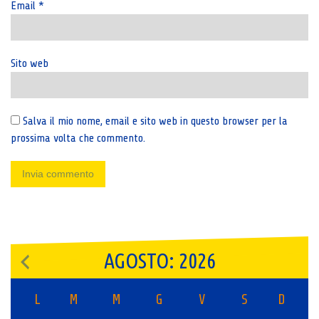
Email
*
Sito web
Salva il mio nome, email e sito web in questo browser per la
prossima volta che commento.
AGOSTO: 2026
L
M
M
G
V
S
D