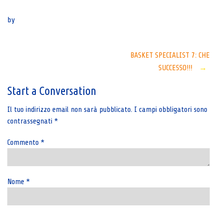
Senza categoria
by
Post
BASKET SPECIALIST 7: CHE
SUCCESSO!!!
→
navigation
Start a Conversation
Il tuo indirizzo email non sarà pubblicato.
I campi obbligatori sono
contrassegnati
*
Commento
*
Nome
*