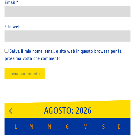
Email
*
Sito web
Salva il mio nome, email e sito web in questo browser per la
prossima volta che commento.
AGOSTO: 2026
L
M
M
G
V
S
D