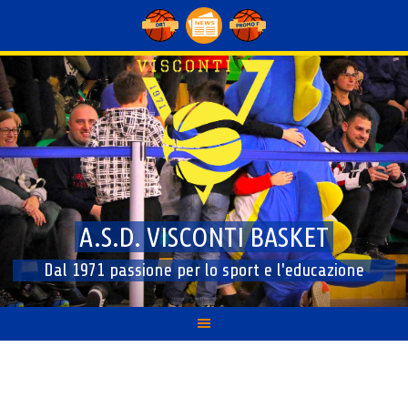
Skip
to
content
A.S.D. VISCONTI BASKET
Dal 1971 passione per lo sport e l'educazione