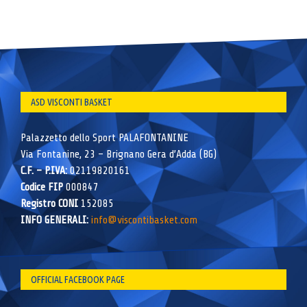
ASD VISCONTI BASKET
Palazzetto dello Sport PALAFONTANINE
Via Fontanine, 23 – Brignano Gera d’Adda (BG)
C.F. – P.IVA:
02119820161
Codice FIP
000847
Registro CONI
152085
INFO GENERALI:
info@viscontibasket.com
OFFICIAL FACEBOOK PAGE