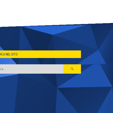
RCA NEL SITO
Ricerca
per: