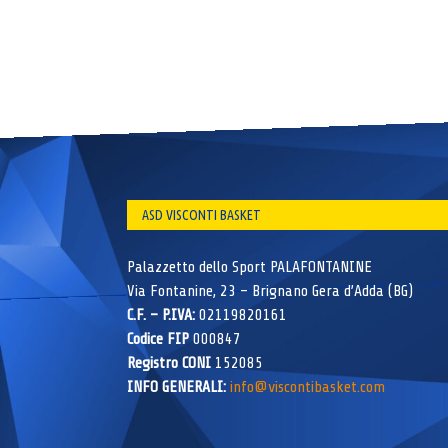
ASD VISCONTI BASKET
Palazzetto dello Sport PALAFONTANINE
Via Fontanine, 23 – Brignano Gera d’Adda (BG)
C.F. – P.IVA:
02119820161
Codice FIP
000847
Registro CONI
152085
INFO GENERALI:
info@viscontibasket.com