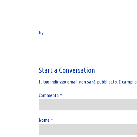
by
Post
navigation
Start a Conversation
Il tuo indirizzo email non sarà pubblicato.
I campi o
Commento
*
Nome
*