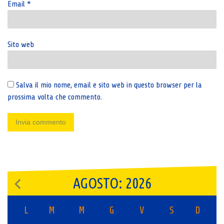
Email
*
Sito web
Salva il mio nome, email e sito web in questo browser per la
prossima volta che commento.
AGOSTO: 2026
L
M
M
G
V
S
D