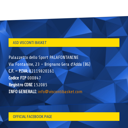
ASD VISCONTI BASKET
Palazzetto dello Sport PALAFONTANINE
Via Fontanine, 23 – Brignano Gera d’Adda (BG)
C.F. – P.IVA:
02119820161
Codice FIP
000847
Registro CONI
152085
INFO GENERALI:
info@viscontibasket.com
OFFICIAL FACEBOOK PAGE