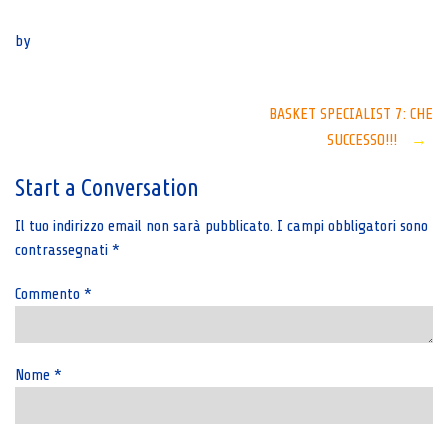
Senza categoria
by
Post
BASKET SPECIALIST 7: CHE
SUCCESSO!!!
→
navigation
Start a Conversation
Il tuo indirizzo email non sarà pubblicato.
I campi obbligatori sono
contrassegnati
*
Commento
*
Nome
*