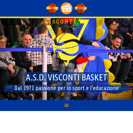
Skip
to
content
A.S.D. VISCONTI BASKET
Dal 1971 passione per lo sport e l'educazione